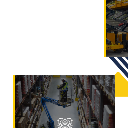
Renting
En
Maxber Group
te ofrecemos
soluciones de
renting
para carretillas
elevadoras, maquinaria de elevación y
maquinaria industrial, con
cuotas
adaptadas
y servicios incluidos para
una gestión sin preocupaciones.