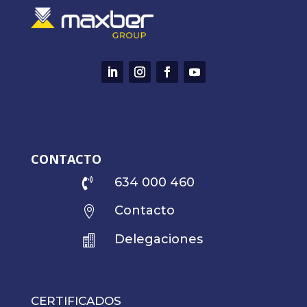
CONTACTO
634 000 460

Contacto

Delegaciones

CERTIFICADOS