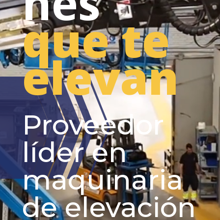
nes
que te
elevan
Proveedor
líder en
maquinaria
de elevación