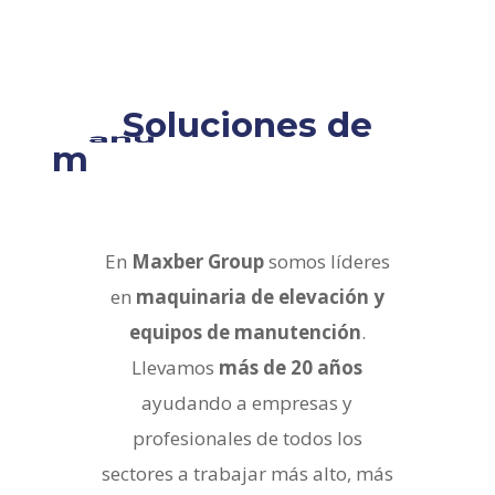
Soluciones de
m
a
n
u
t
e
n
c
i
ó
n
y
a
l
m
a
c
e
n
a
j
e
En
Maxber Group
somos líderes
en
maquinaria de elevación y
equipos de manutención
.
Llevamos
más de 20 años
ayudando a empresas y
profesionales de todos los
sectores a trabajar más alto, más