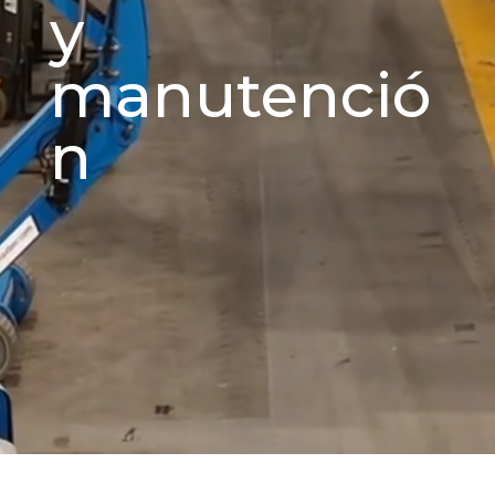
y
manutenció
n