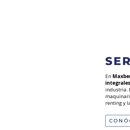
SER
En
Maxber
E
integrale
d
industria. 
m
maquinaria
e
renting y 
s
y
CONÓ