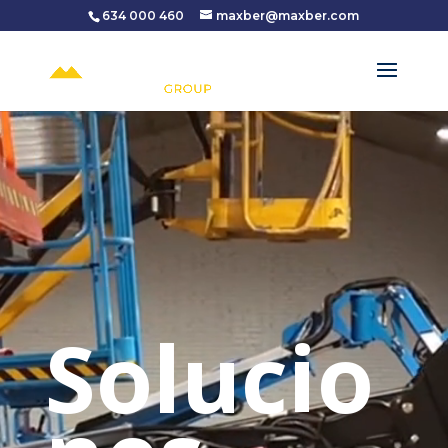
634 000 460
maxber@maxber.com
Reproductor
de
vídeo
Solucio