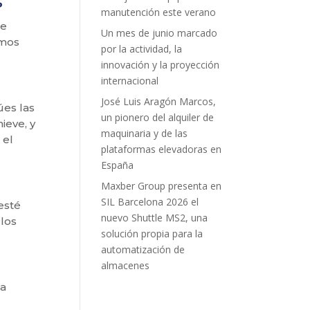
s
manutención este verano
de
Un mes de junio marcado
amos
por la actividad, la
innovación y la proyección
internacional
José Luis Aragón Marcos,
úes las
un pionero del alquiler de
ieve, y
maquinaria y de las
 el
plataformas elevadoras en
España
Maxber Group presenta en
SIL Barcelona 2026 el
esté
nuevo Shuttle MS2, una
 los
solución propia para la
automatización de
almacenes
a