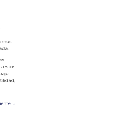
s
demos
ada.
as
s estos
bajo
ilidad,
uiente
→