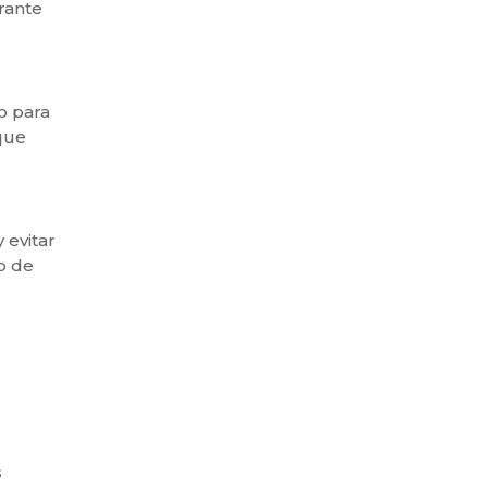
urante
o para
 que
 evitar
o de
s