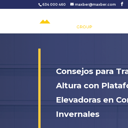
634 000 460
maxber@maxber.com
Consejos para Tr
Altura con Plata
Elevadoras en Co
Invernales