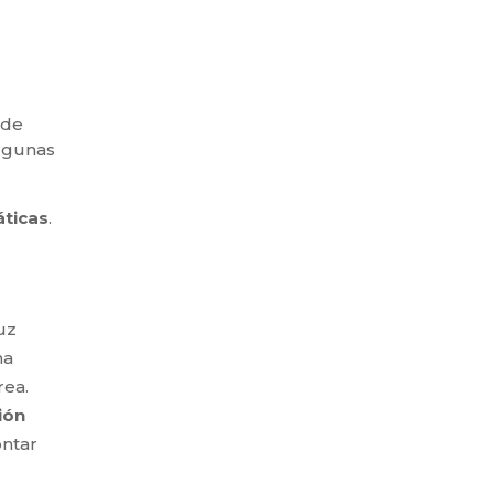
 de
algunas
áticas
.
luz
na
rea.
ión
ontar