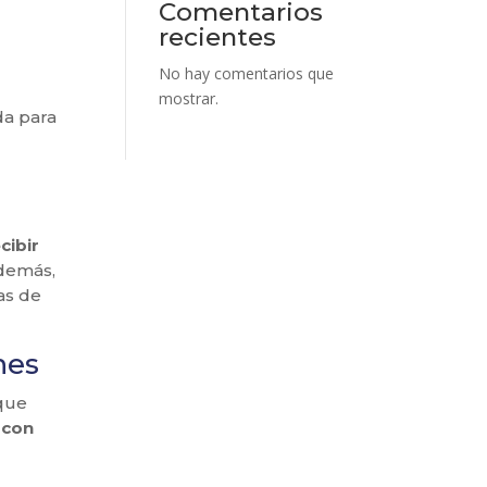
Comentarios
recientes
No hay comentarios que
mostrar.
da para
cibir
Además,
as de
nes
 que
 con