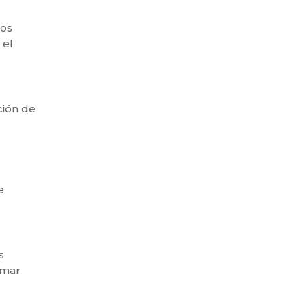
tos
 el
ación de
e
s
omar