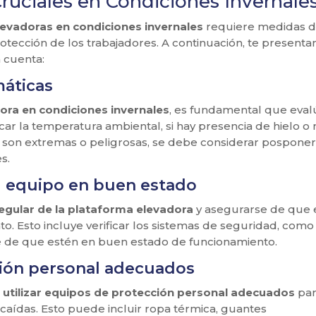
uciales en Condiciones Invernale
levadoras en condiciones invernales
requiere medidas 
rotección de los trabajadores. A continuación, te present
 cuenta:
máticas
dora en condiciones invernales
, es fundamental que eval
icar la temperatura ambiental, si hay presencia de hielo o n
nes son extremas o peligrosas, se debe considerar posponer
s.
l equipo en buen estado
egular de la plataforma elevadora
y asegurarse de que 
. Esto incluye verificar los sistemas de seguridad, como
rse de que estén en buen estado de funcionamiento.
ción personal adecuados
e
utilizar equipos de protección personal adecuados
par
 caídas. Esto puede incluir ropa térmica, guantes