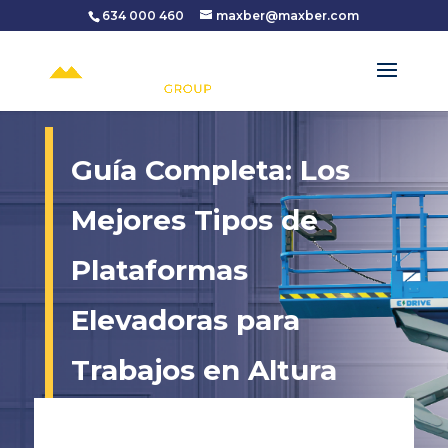
634 000 460
maxber@maxber.com
Guía Completa: Los
Mejores Tipos de
Plataformas
Elevadoras para
Trabajos en Altura