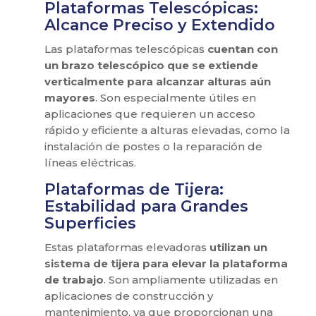
Plataformas Telescópicas:
Alcance Preciso y Extendido
Las plataformas telescópicas
cuentan con
un brazo telescópico que se extiende
verticalmente para alcanzar alturas aún
mayores
. Son especialmente útiles en
aplicaciones que requieren un acceso
rápido y eficiente a alturas elevadas, como la
instalación de postes o la reparación de
líneas eléctricas.
Plataformas de Tijera:
Estabilidad para Grandes
Superficies
Estas plataformas elevadoras
utilizan un
sistema de tijera para elevar la plataforma
de trabajo
. Son ampliamente utilizadas en
aplicaciones de construcción y
mantenimiento, ya que proporcionan una