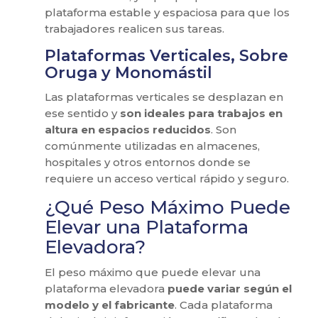
plataforma estable y espaciosa para que los
trabajadores realicen sus tareas.
Plataformas Verticales, Sobre
Oruga y Monomástil
Las plataformas verticales se desplazan en
ese sentido y
son ideales para trabajos en
altura en espacios reducidos
. Son
comúnmente utilizadas en almacenes,
hospitales y otros entornos donde se
requiere un acceso vertical rápido y seguro.
¿Qué Peso Máximo Puede
Elevar una Plataforma
Elevadora?
El peso máximo que puede elevar una
plataforma elevadora
puede variar según el
modelo y el fabricante
. Cada plataforma