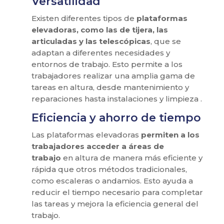
Versatilidad
Existen diferentes tipos de
plataformas
elevadoras, como las de tijera, las
articuladas y las telescópicas
, que se
adaptan a diferentes necesidades y
entornos de trabajo. Esto permite a los
trabajadores realizar una amplia gama de
tareas en altura, desde mantenimiento y
reparaciones hasta instalaciones y limpieza .
Eficiencia y ahorro de tiempo
Las plataformas elevadoras
permiten a los
trabajadores acceder a áreas de
trabajo
en altura de manera más eficiente y
rápida que otros métodos tradicionales,
como escaleras o andamios. Esto ayuda a
reducir el tiempo necesario para completar
las tareas y mejora la eficiencia general del
trabajo.