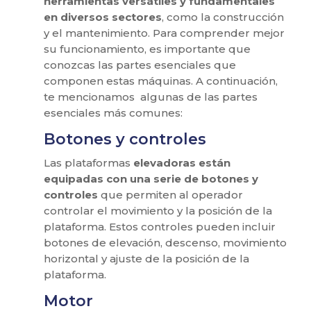
herramientas versátiles y fundamentales
en diversos sectores
, como la construcción
y el mantenimiento. Para comprender mejor
su funcionamiento, es importante que
conozcas las partes esenciales que
componen estas máquinas. A continuación,
te mencionamos algunas de las partes
esenciales más comunes:
Botones y controles
Las plataformas
elevadoras están
equipadas con una serie de botones y
controles
que permiten al operador
controlar el movimiento y la posición de la
plataforma. Estos controles pueden incluir
botones de elevación, descenso, movimiento
horizontal y ajuste de la posición de la
plataforma.
Motor