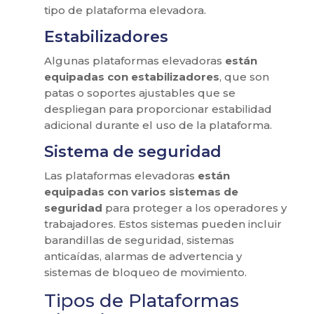
tipo de plataforma elevadora.
Estabilizadores
Algunas plataformas elevadoras
están
equipadas con estabilizadores
, que son
patas o soportes ajustables que se
despliegan para proporcionar estabilidad
adicional durante el uso de la plataforma.
Sistema de seguridad
Las plataformas elevadoras
están
equipadas con varios sistemas de
seguridad
para proteger a los operadores y
trabajadores. Estos sistemas pueden incluir
barandillas de seguridad, sistemas
anticaídas, alarmas de advertencia y
sistemas de bloqueo de movimiento.
Tipos de Plataformas