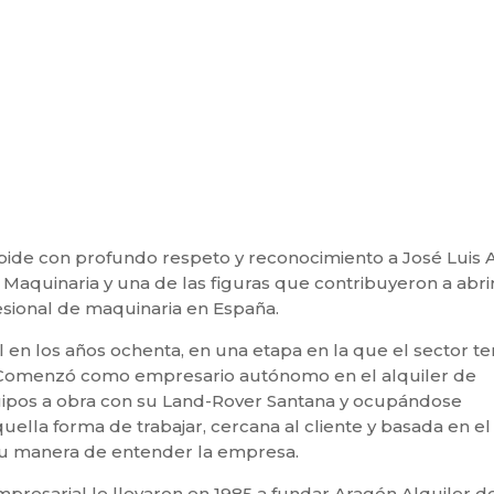
spide con profundo respeto y reconocimiento a José Luis
Maquinaria y una de las figuras que contribuyeron a abri
esional de maquinaria en España.
al en los años ochenta, en una etapa en la que el sector te
. Comenzó como empresario autónomo en el alquiler de
uipos a obra con su Land-Rover Santana y ocupándose
lla forma de trabajar, cercana al cliente y basada en el
 su manera de entender la empresa.
empresarial le llevaron en 1985 a fundar Aragón Alquiler d