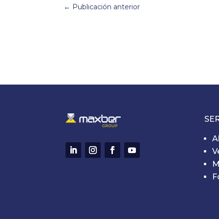
←
Publicación anterior
SER
A
V
M
F