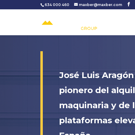
634 000 460
maxber@maxber.com
José Luis Aragón
pionero del alqui
maquinaria y de 
plataformas elev