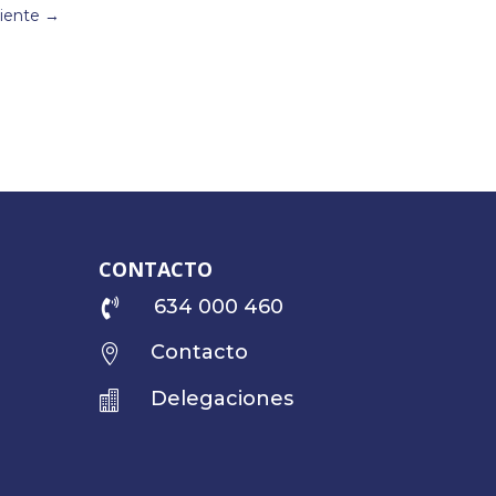
uiente
→
CONTACTO
634 000 460

Contacto

Delegaciones
