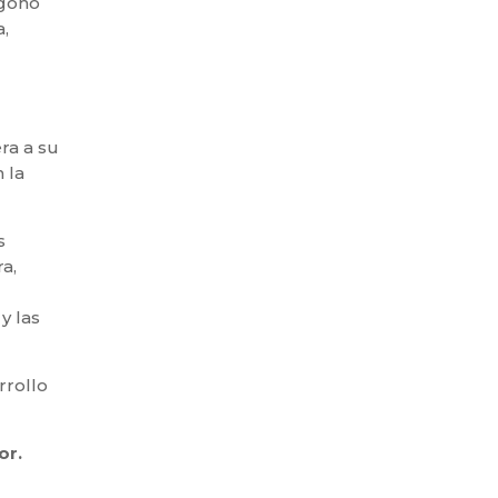
ígono
,
ra a su
 la
s
a,
y las
rrollo
or.