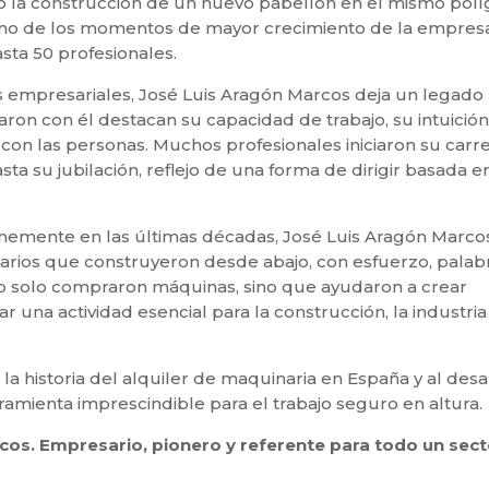
ó la construcción de un nuevo pabellón en el mismo pol
 uno de los momentos de mayor crecimiento de la empresa
sta 50 profesionales.
ros empresariales, José Luis Aragón Marcos deja un legado
n con él destacan su capacidad de trabajo, su intuición
on las personas. Muchos profesionales iniciaron su carre
a su jubilación, reflejo de una forma de dirigir basada en
memente en las últimas décadas, José Luis Aragón Marco
rios que construyeron desde abajo, con esfuerzo, palabr
o solo compraron máquinas, sino que ayudaron a crear
 una actividad esencial para la construcción, la industria 
 historia del alquiler de maquinaria en España y al desa
amienta imprescindible para el trabajo seguro en altura.
os. Empresario, pionero y referente para todo un sect