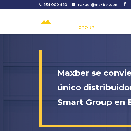
634 000 460
maxber@maxber.com
Maxber se convie
único distribuidor
Smart Group en 