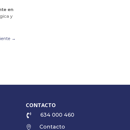
nte en
gica y
uiente
→
CONTACTO
634 000 460

Contacto
