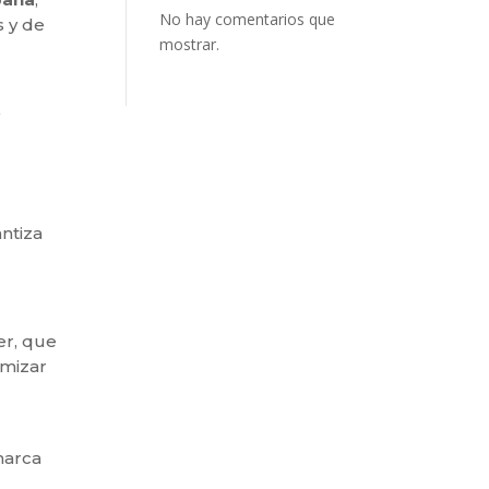
No hay comentarios que
s y de
mostrar.
antiza
er, que
imizar
arca