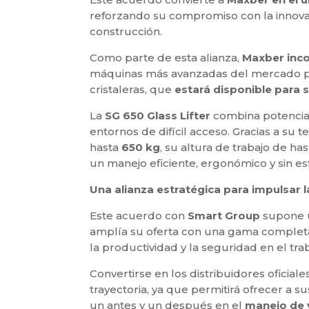
reforzando su compromiso con la innovaci
construcción.
Como parte de esta alianza,
Maxber inco
máquinas más avanzadas del mercado par
cristaleras, que
estará disponible para s
La
SG 650 Glass Lifter
combina potencia, 
entornos de difícil acceso. Gracias a su
hasta
650 kg
, su altura de trabajo de ha
un manejo eficiente, ergonómico y sin esf
Una alianza estratégica para impulsar l
Este acuerdo con
Smart Group
supone u
amplía su oferta con una gama completa
la productividad y la seguridad en el trab
Convertirse en los distribuidores oficia
trayectoria, ya que permitirá ofrecer a s
un antes y un después en el
manejo de v